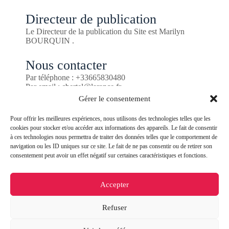
Directeur de publication
Le Directeur de la publication du Site est Marilyn
BOURQUIN .
Nous contacter
Par téléphone : +33665830480
Par email : cbertel@larance.fr
Par courrier : 31 boulevard des talards, 35400 Saint-
Gérer le consentement
Malo
Pour offrir les meilleures expériences, nous utilisons des technologies telles que les
Données personnelles
cookies pour stocker et/ou accéder aux informations des appareils. Le fait de consentir
à ces technologies nous permettra de traiter des données telles que le comportement de
Le traitement de vos données à caractère personnel est
navigation ou les ID uniques sur ce site. Le fait de ne pas consentir ou de retirer son
régi par notre Charte du respect de la vie privée,
consentement peut avoir un effet négatif sur certaines caractéristiques et fonctions.
disponible depuis la section « Charte de Protection des
Données Personnelles », conformément au Règlement
Général sur la Protection des Données 2016/679 du 27
Accepter
avril 2016 («RGPD»).
Refuser